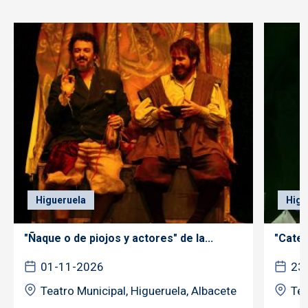
Higueruela
Higu
"Ñaque o de piojos y actores" de la...
"Cateu
01-11-2026
23
Teatro Municipal, Higueruela, Albacete
Tea