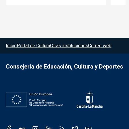
Menú del pie
Inicio
Portal de Cultura
Otras instituciones
Correo web
Consejería de Educación, Cultura y Deportes