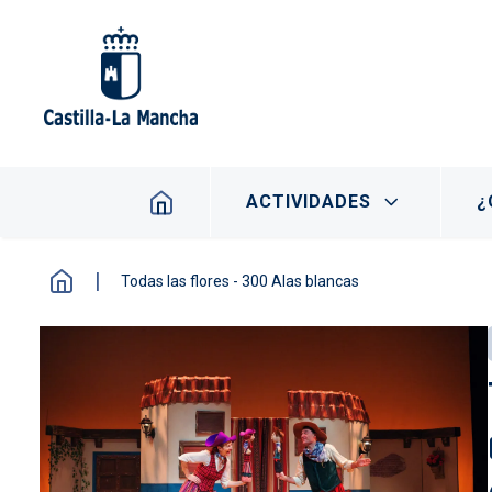
Pasar al contenido principal
Navegación principal
ACTIVIDADES
¿
Todas las flores - 300 Alas blancas