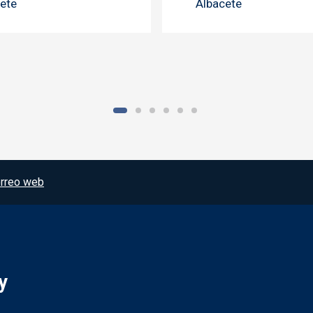
ete
Albacete
rreo web
y