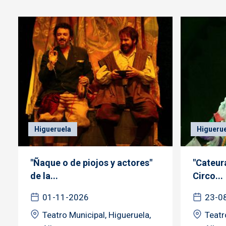
Higueruela
Higueru
"Ñaque o de piojos y actores"
"Cateur
de la...
Circo...
01-11-2026
23-0
Teatro Municipal, Higueruela,
Teatr