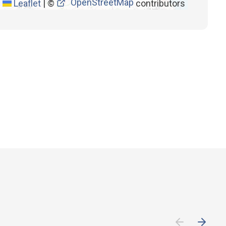
OpenStreetMap
Leaflet
|
©
contributors