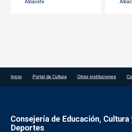
Albacete
Albac
Menú del pie
Inicio
Portal de Cultura
Otras instituciones
Co
Consejería de Educación, Cultura 
Deportes