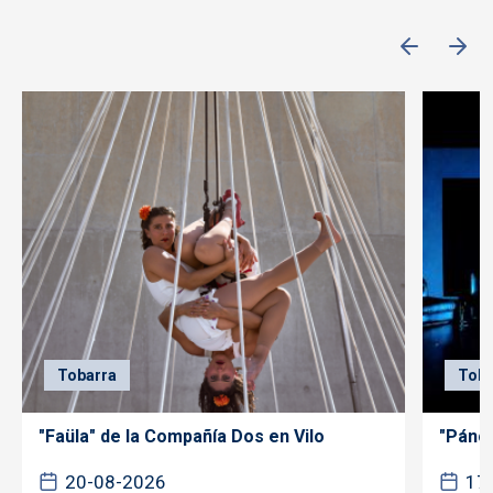
Tobarra
Toba
"Faüla" de la Compañía Dos en Vilo
"Páncr
20-08-2026
17