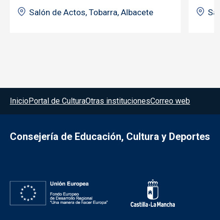
Salón de Actos, Tobarra, Albacete
Sal
Menú del pie
Inicio
Portal de Cultura
Otras instituciones
Correo web
Consejería de Educación, Cultura y Deportes