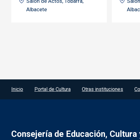
Salón de Actos, Tobarra,
Salón
Albacete
Albac
Menú del pie
Inicio
Portal de Cultura
Otras instituciones
Co
Consejería de Educación, Cultura 