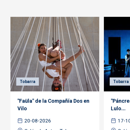
Tobarra
Tobarra
"Faüla" de la Compañía Dos en
"Páncre
Vilo
Lulo...
20-08-2026
17-1