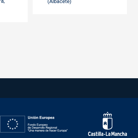
a,
(Albacete)