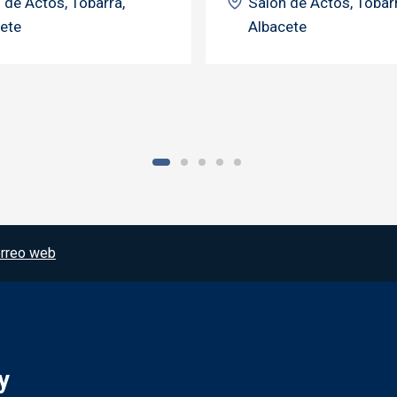
 de Actos, Tobarra,
Salón de Actos, Tobarr
ete
Albacete
rreo web
y