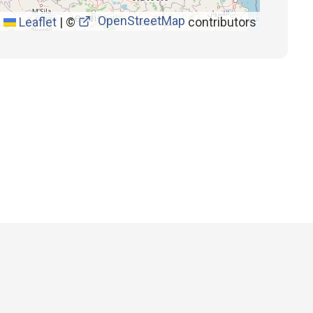
OpenStreetMap
Leaflet
|
©
contributors