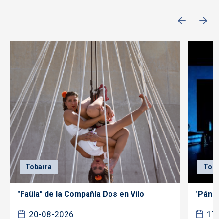
Tobarra
Toba
"Faüla" de la Compañía Dos en Vilo
"Páncr
20-08-2026
17