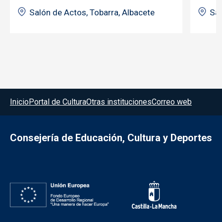
Salón de Actos, Tobarra, Albacete
Sal
Menú del pie
Inicio
Portal de Cultura
Otras instituciones
Correo web
Consejería de Educación, Cultura y Deportes