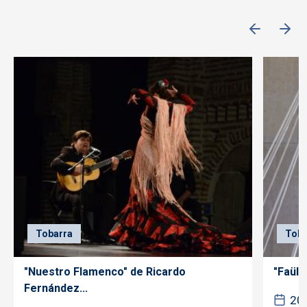
Tobarra
Toba
"Nuestro Flamenco" de Ricardo
"Faüla
Fernández...
20