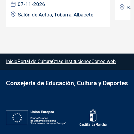
07-11-2026
Sal
Salón de Actos, Tobarra, Albacete
Menú del pie
Inicio
Portal de Cultura
Otras instituciones
Correo web
Consejería de Educación, Cultura y Deportes