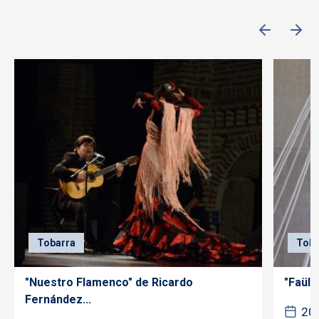
Tobarra
Toba
"Nuestro Flamenco" de Ricardo
"Faüla
Fernández...
20