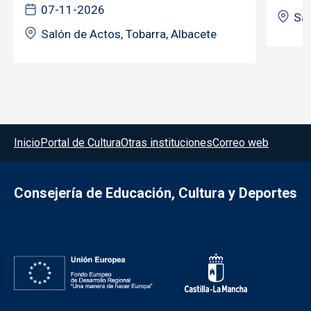
07-11-2026
Sal
Salón de Actos, Tobarra, Albacete
Menú del pie
Inicio
Portal de Cultura
Otras instituciones
Correo web
Consejería de Educación, Cultura y Deportes