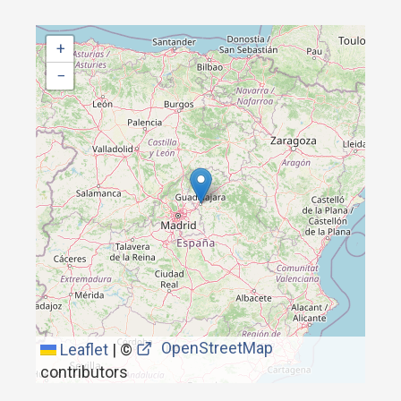
+
−
OpenStreetMap
Leaflet
|
©
contributors