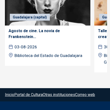
Guadalajara (capital)
Guad
Agosto de cine. La novia de
Taller
Frankenstein...
creativ
03-08-2026
30
Biblioteca del Estado de Guadalajara
Bib
Gua
Menú del pie
Inicio
Portal de Cultura
Otras instituciones
Correo web