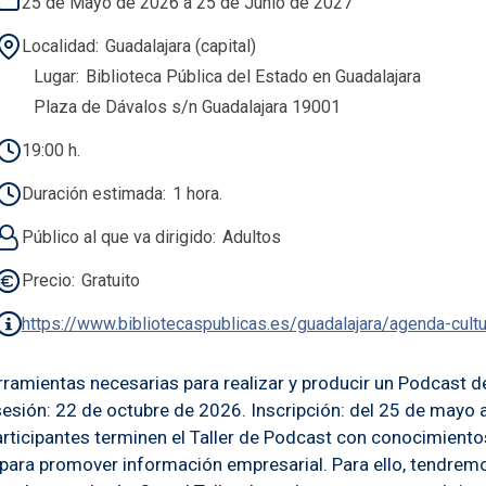
25 de Mayo de 2026 a 25 de Junio de 2027
Localidad
Guadalajara (capital)
Lugar
Biblioteca Pública del Estado en Guadalajara
Plaza de Dávalos s/n Guadalajara 19001
19:00 h.
Duración estimada
1 hora.
Público al que va dirigido
Adultos
Precio
Gratuito
https://www.bibliotecaspublicas.es/guadalajara/agenda-cult
herramientas necesarias para realizar y producir un Podcast 
sesión: 22 de octubre de 2026. Inscripción: del 25 de mayo a
articipantes terminen el Taller de Podcast con conocimientos
ara promover información empresarial. Para ello, tendremos