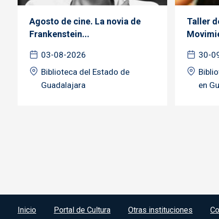
Agosto de cine. La novia de
Taller 
Frankenstein...
Movimie
03-08-2026
30-0
Biblioteca del Estado de
Bibli
Guadalajara
en Gu
Menú del pie
Inicio
Portal de Cultura
Otras instituciones
Co