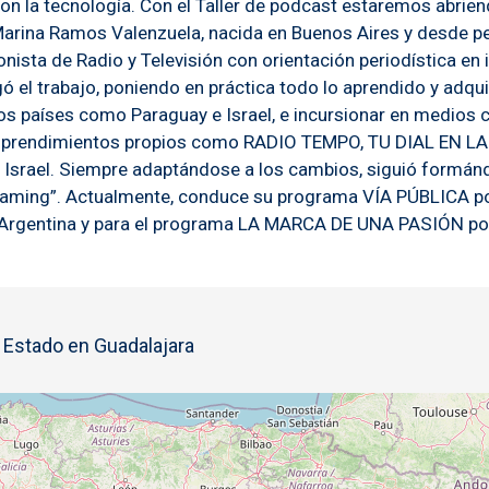
 con la tecnología. Con el Taller de podcast estaremos abri
Marina Ramos Valenzuela, nacida en Buenos Aires y desde pe
ista de Radio y Televisión con orientación periodística en i
egó el trabajo, poniendo en práctica todo lo aprendido y adq
ntos países como Paraguay e Israel, e incursionar en medios c
mprendimientos propios como RADIO TEMPO, TU DIAL EN LA R
 Israel. Siempre adaptándose a los cambios, siguió formánd
eaming”. Actualmente, conduce su programa VÍA PÚBLICA po
, Argentina y para el programa LA MARCA DE UNA PASIÓN po
l Estado en Guadalajara