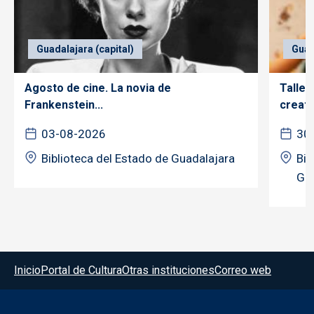
Guadalajara (capital)
Guad
Agosto de cine. La novia de
Taller
Frankenstein...
creativ
03-08-2026
30
Biblioteca del Estado de Guadalajara
Bib
Gua
Menú del pie
Inicio
Portal de Cultura
Otras instituciones
Correo web