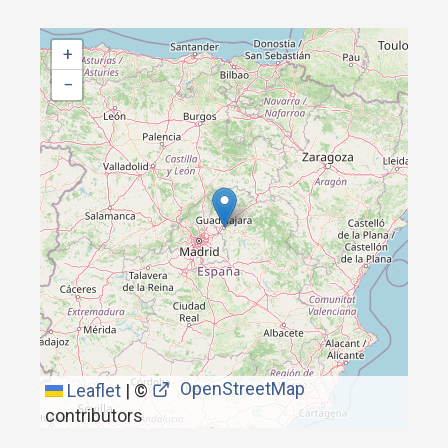
+
−
OpenStreetMap
Leaflet
|
©
contributors