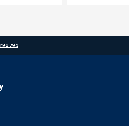
rreo web
y
Redes sociales JCCM