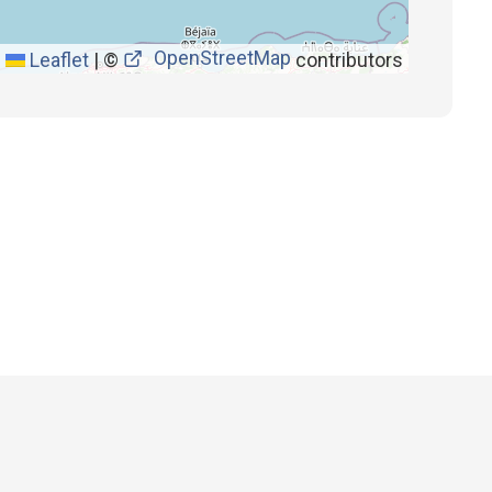
OpenStreetMap
Leaflet
|
©
contributors