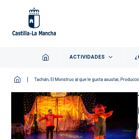
Pasar al contenido principal
Navegación principal
ACTIVIDADES
¿
Tachán, El Monstruo al que le gusta asustar, Producc