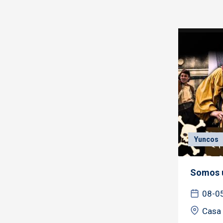
Yuncos
Somos u
08-0
Casa 