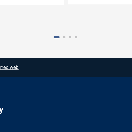
rreo web
y