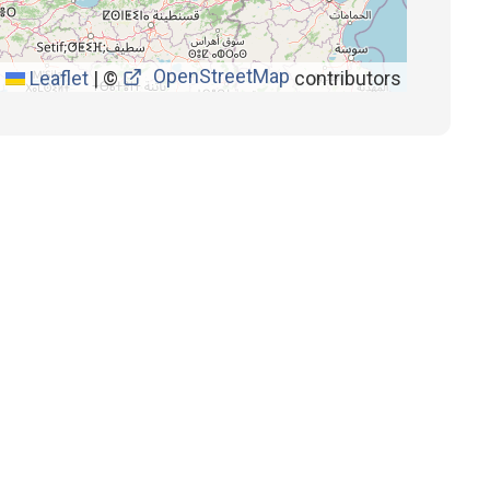
OpenStreetMap
Leaflet
|
©
contributors