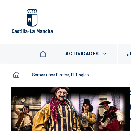
Pasar al contenido principal
Navegación principal
ACTIVIDADES
¿
Somos unos Piratas, El Tinglao