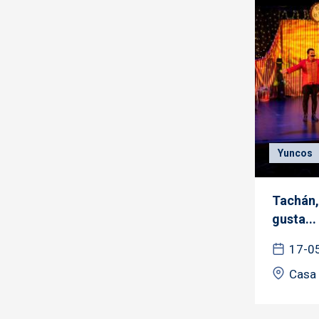
Yuncos
Tachán,
gusta...
17-0
Casa 