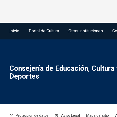
Menú del pie
Inicio
Portal de Cultura
Otras instituciones
Co
Consejería de Educación, Cultura 
Deportes
Menú legal
Protección de datos
Aviso Legal
Mapa del sitio
A