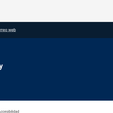
rreo web
y
Redes sociales JCCM
ccesibilidad