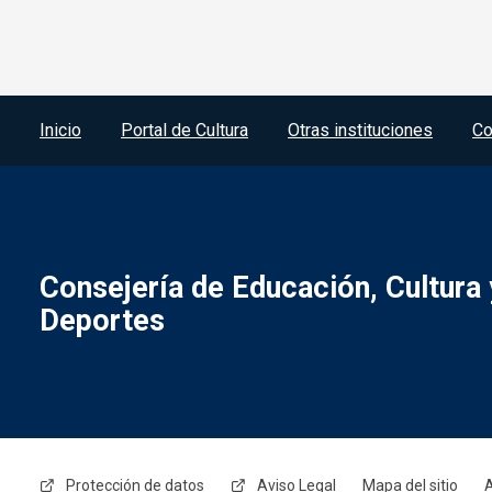
Menú del pie
Inicio
Portal de Cultura
Otras instituciones
Co
Consejería de Educación, Cultura 
Deportes
Menú legal
Protección de datos
Aviso Legal
Mapa del sitio
A