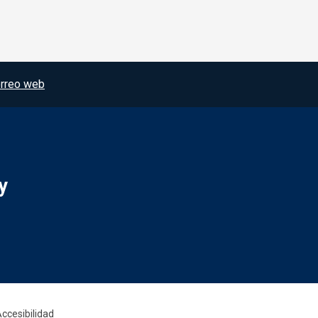
rreo web
y
Redes sociales JCCM
ccesibilidad