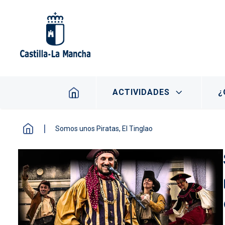
Pasar al contenido principal
Navegación principal
ACTIVIDADES
¿
Somos unos Piratas, El Tinglao