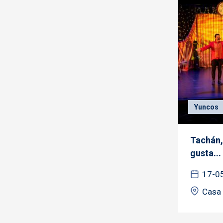
Yuncos
Tachán,
gusta...
17-0
Casa 