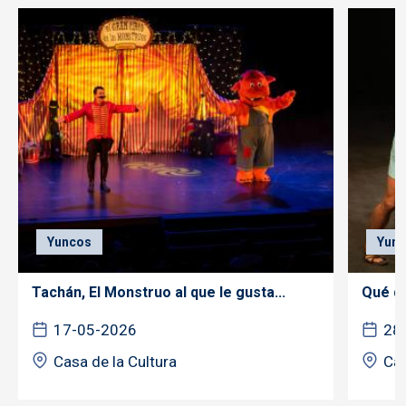
Yuncos
Yun
Tachán, El Monstruo al que le gusta...
Qué di
17-05-2026
28
Casa de la Cultura
Cas