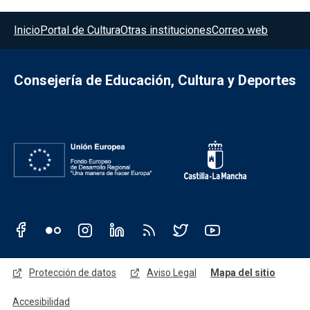
Menú del pie
Inicio
Portal de Cultura
Otras instituciones
Correo web
Consejería de Educación, Cultura y Deportes
Redes sociales JCCM
Menú legal
Protección de datos
Aviso Legal
Mapa del sitio
Accesibilidad