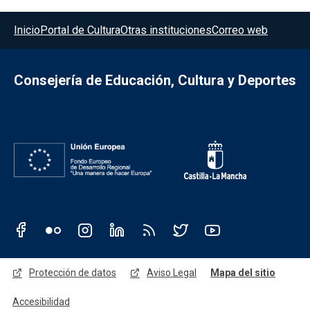
Menú del pie
Inicio
Portal de Cultura
Otras instituciones
Correo web
Consejería de Educación, Cultura y Deportes
Redes sociales JCCM
Menú legal
Protección de datos
Aviso Legal
Mapa del sitio
Accesibilidad