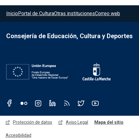
Menú del pie
Inicio
Portal de Cultura
Otras instituciones
Correo web
Consejería de Educación, Cultura y Deportes
Redes sociales JCCM
Menú legal
Protección de datos
Aviso Legal
Mapa del sitio
Accesibilidad