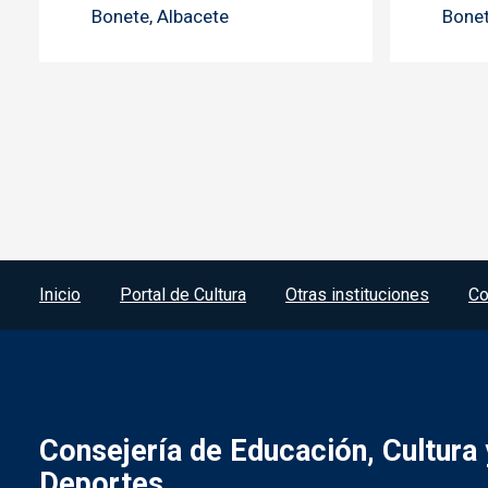
Bonete, Albacete
Bonet
Menú del pie
Inicio
Portal de Cultura
Otras instituciones
Co
Consejería de Educación, Cultura 
Deportes