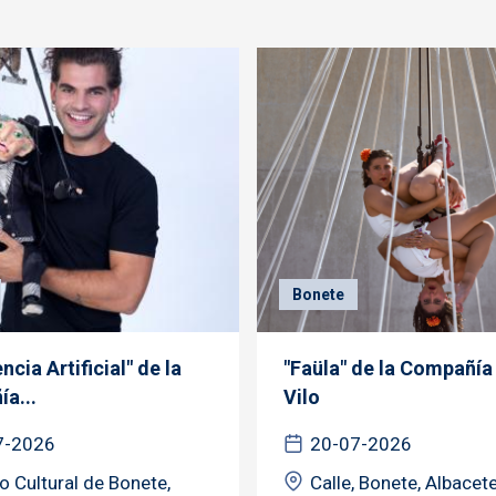
Bonete
encia Artificial" de la
"Faüla" de la Compañía
a...
Vilo
7-2026
20-07-2026
o Cultural de Bonete,
Calle, Bonete, Albacet