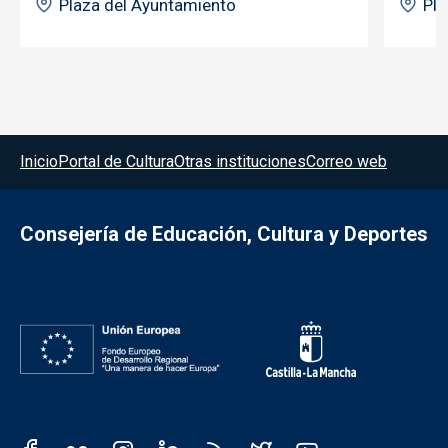
Plaza del Ayuntamiento
Pla
Menú del pie
Inicio
Portal de Cultura
Otras instituciones
Correo web
Consejería de Educación, Cultura y Deportes