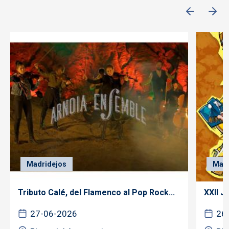
Madridejos
Madr
Tributo Calé, del Flamenco al Pop Rock...
XXII 
27-06-2026
26