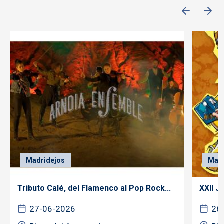
Madridejos
Madr
Tributo Calé, del Flamenco al Pop Rock...
XXII 
27-06-2026
26