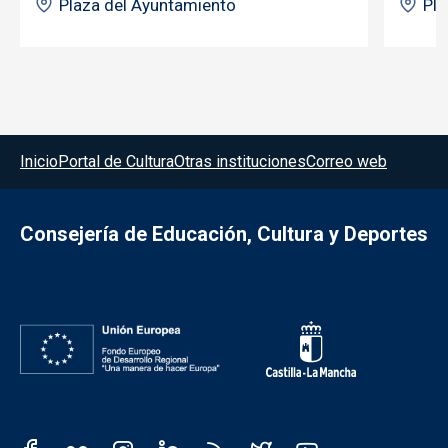
Plaza del Ayuntamiento
Pla
Menú del pie
Inicio
Portal de Cultura
Otras instituciones
Correo web
Consejería de Educación, Cultura y Deportes