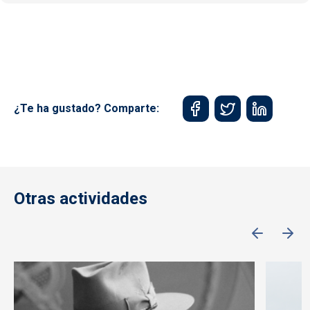
¿Te ha gustado? Comparte:
Otras actividades