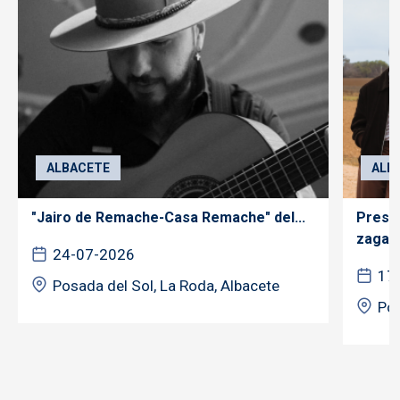
ALBACETE
ALB
"Jairo de Remache-Casa Remache" del...
Prese
zagale
24-07-2026
17
Posada del Sol, La Roda, Albacete
Pos