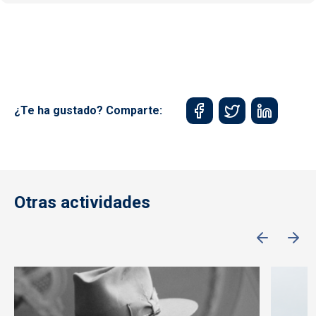
¿Te ha gustado? Comparte:
Otras actividades