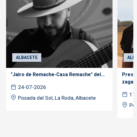
ALBACETE
ALB
"Jairo de Remache-Casa Remache" del...
Prese
zagale
24-07-2026
17
Posada del Sol, La Roda, Albacete
Pos