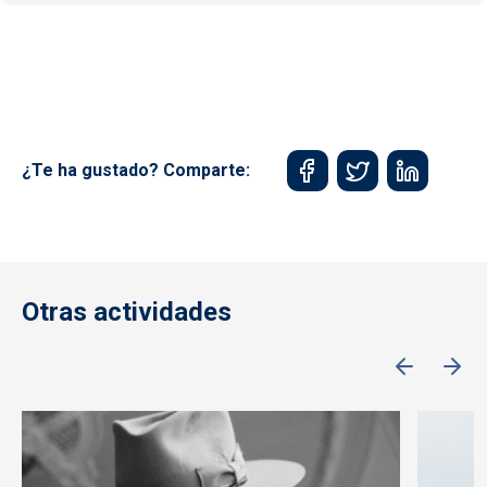
¿Te ha gustado? Comparte:
Otras actividades