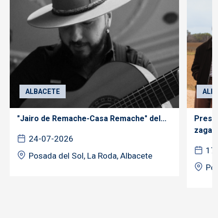
ALBACETE
ALB
"Jairo de Remache-Casa Remache" del...
Prese
zagale
24-07-2026
17
Posada del Sol, La Roda, Albacete
Pos