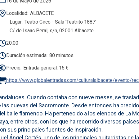
16 de Mayo de 2026
Localidad
ALBACETE
Lugar
Teatro Circo - Sala 'Teatrito 1887'
C/ de Isaac Peral, s/n, 02001 Albacete
20:00
Duración estimada
80 minutos
Precio
Entrada general: 15 €
https://www.globalentradas.com/culturalalbacete/evento/rec
 andaluces. Cuando contaba con nueve meses, se traslada
 las cuevas del Sacromonte. Desde entonces ha crecido 
el baile flamenco. Ha pertenecido a los elencos de La Mo
aya, entre otros, con los que ha recorrido diversos países
n sus principales fuentes de inspiración.
guel Ángel Cortés, uno de los principales guitarristas de