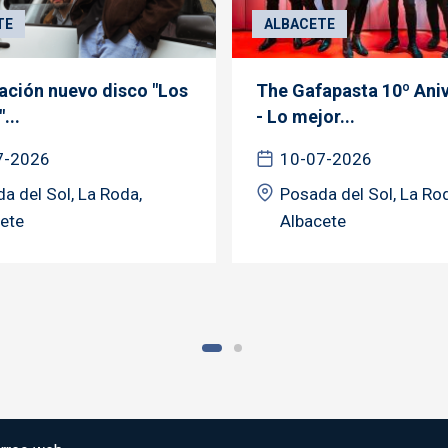
TE
ALBACETE
ación nuevo disco "Los
The Gafapasta 10º Aniv
...
- Lo mejor...
7-2026
10-07-2026
a del Sol, La Roda,
Posada del Sol, La Ro
ete
Albacete