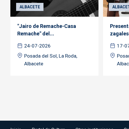
ALBACETE
ALBACE
"Jairo de Remache-Casa
Present
Remache" del...
zagales"
24-07-2026
17-0
Posada del Sol, La Roda,
Posad
Albacete
Albac
Menú del pie