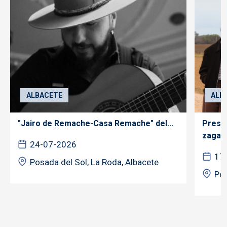
ALBACETE
ALB
"Jairo de Remache-Casa Remache" del...
Prese
zagale
24-07-2026
17
Posada del Sol, La Roda, Albacete
Pos