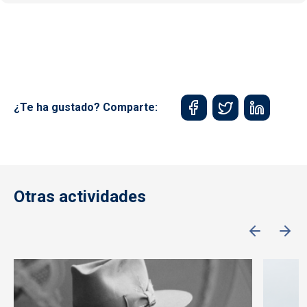
¿Te ha gustado? Comparte:
Otras actividades