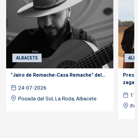
ALBACETE
ALB
"Jairo de Remache-Casa Remache" del...
Prese
zagale
24-07-2026
17
Posada del Sol, La Roda, Albacete
Pos