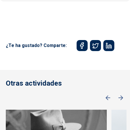
¿Te ha gustado? Comparte:
Otras actividades