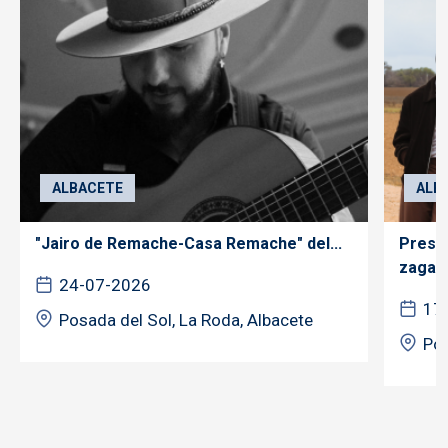
ALBACETE
ALB
"Jairo de Remache-Casa Remache" del...
Prese
zagale
24-07-2026
17
Posada del Sol, La Roda, Albacete
Pos