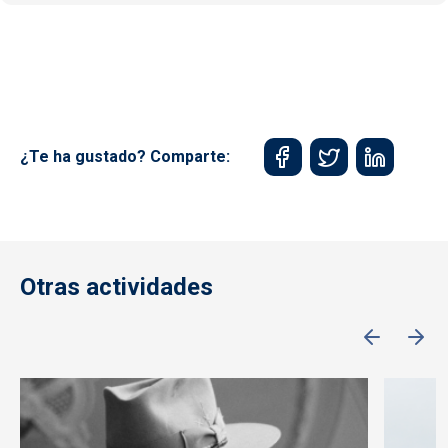
¿Te ha gustado? Comparte:
Otras actividades