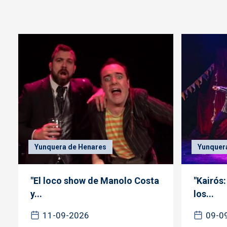
Yunquera de Henares
Yunquer
"El loco show de Manolo Costa
"Kairós
y...
los...
11-09-2026
09-0