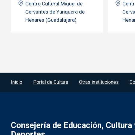
Centro Cultural Miguel de
Centr
Cervantes de Yunquera de
Cerva
Henares (Guadalajara)
Henar
Menú del pie
Inicio
Portal de Cultura
Otras instituciones
Co
Consejería de Educación, Cultura 
Deportes