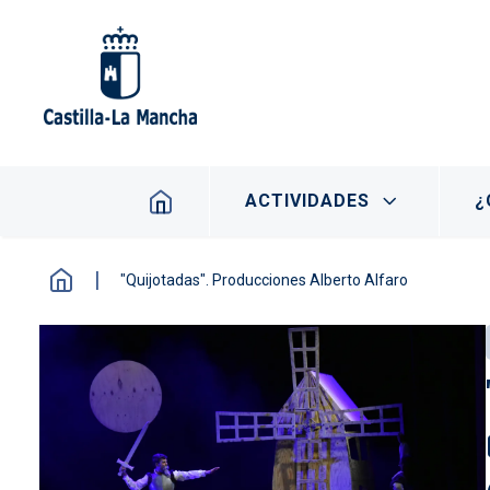
Pasar al contenido principal
Navegación principal
ACTIVIDADES
¿
"Quijotadas". Producciones Alberto Alfaro