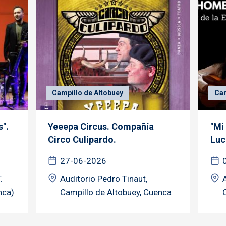
Campillo de Altobuey
Cam
s".
Yeeepa Circus. Compañía
"Mi
Circo Culipardo.
Lucí
27-06-2026
.
Auditorio Pedro Tinaut,
nca)
Campillo de Altobuey, Cuenca