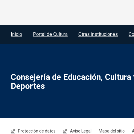
Menú del pie
Inicio
Portal de Cultura
Otras instituciones
Co
Consejería de Educación, Cultura 
Deportes
Menú legal
Protección de datos
Aviso Legal
Mapa del sitio
A