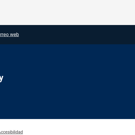
rreo web
y
Redes sociales JCCM
ccesibilidad