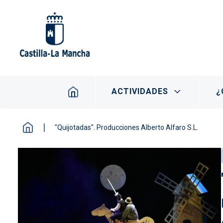
Pasar al contenido principal
Navegación principal
ACTIVIDADES
¿
"Quijotadas". Producciones Alberto Alfaro S.L.