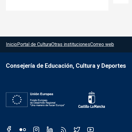
Menú del pie
Inicio
Portal de Cultura
Otras instituciones
Correo web
Consejería de Educación, Cultura y Deportes
Redes sociales JCCM