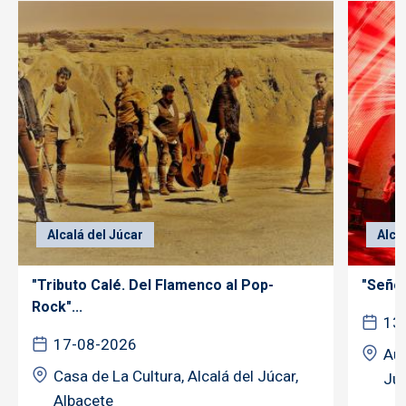
Alcalá del Júcar
Alca
"Tributo Calé. Del Flamenco al Pop-
"Señor
Rock"...
13
17-08-2026
Aud
Casa de La Cultura, Alcalá del Júcar,
Júc
Albacete