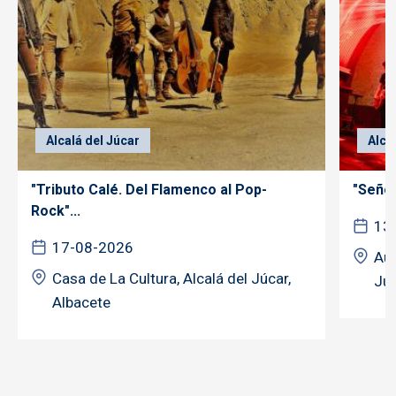
Alcalá del Júcar
Alca
"Tributo Calé. Del Flamenco al Pop-
"Señor
Rock"...
13
17-08-2026
Aud
Casa de La Cultura, Alcalá del Júcar,
Júc
Albacete