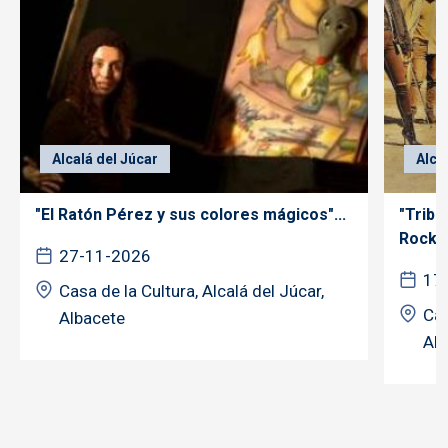
Alcalá del Júcar
Alca
"El Ratón Pérez y sus colores mágicos"...
"Tribu
Rock"..
27-11-2026
17
Casa de la Cultura, Alcalá del Júcar,
Cas
Albacete
Alb