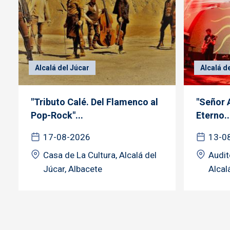
Alcalá del Júcar
Alcalá d
"Tributo Calé. Del Flamenco al
"Señor 
Pop-Rock"...
Eterno..
17-08-2026
13-0
Casa de La Cultura, Alcalá del
Audit
Júcar, Albacete
Alcal