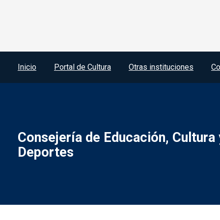
Menú del pie
Inicio
Portal de Cultura
Otras instituciones
Co
Consejería de Educación, Cultura 
Deportes
Menú legal