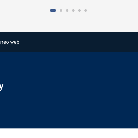
rreo web
y
Redes sociales JCCM