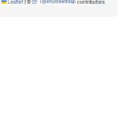
OpenStreetMap
Leaflet
|
©
contributors