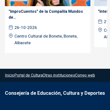
"ImproCuentos" de la Compañía Mundos
"Inteli
de...
21
26-10-2026
Cen
Centro Cultural de Bonete, Bonete,
Alb
Albacete
Menú del pie
Inicio
Portal de Cultura
Otras instituciones
Correo web
Consejería de Educación, Cultura y Deportes