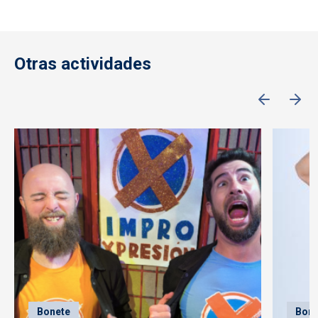
Otras actividades
Bonete
Bone