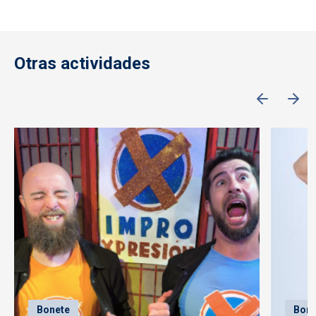
Otras actividades
Bonete
Bone