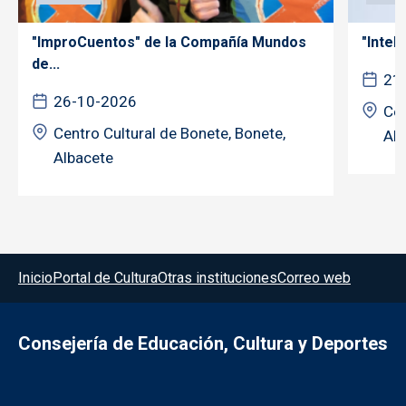
"ImproCuentos" de la Compañía Mundos
"Inteli
de...
21
26-10-2026
Cen
Centro Cultural de Bonete, Bonete,
Alb
Albacete
Menú del pie
Inicio
Portal de Cultura
Otras instituciones
Correo web
Consejería de Educación, Cultura y Deportes