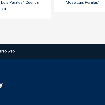
 Luis Perales". Cuenca
"José Luis Perales"
nca)
rreo web
y
Redes sociales JCCM