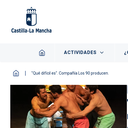
Pasar al contenido principal
Navegación principal
ACTIVIDADES
¿
"Qué difícil es". Compañía Los 90 producen.