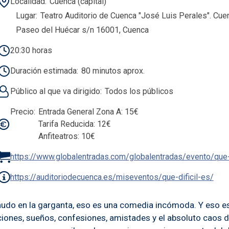
Localidad
Cuenca (capital)
Lugar
Teatro Auditorio de Cuenca "José Luis Perales". Cue
Paseo del Huécar s/n 16001, Cuenca
20:30 horas
Duración estimada
80 minutos aprox.
Público al que va dirigido
Todos los públicos
Precio
Entrada General Zona A: 15€
Tarifa Reducida: 12€
Anfiteatros: 10€
https://www.globalentradas.com/globalentradas/evento/que-
https://auditoriodecuenca.es/miseventos/que-dificil-es/
do en la garganta, eso es una comedia incómoda. Y eso es Qué
ociones, sueños, confesiones, amistades y el absoluto caos 