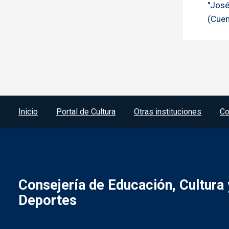
"José
(Cue
Menú del pie
Inicio
Portal de Cultura
Otras instituciones
Co
Consejería de Educación, Cultura 
Deportes