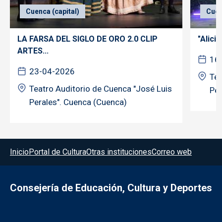
Cuenca (capital)
Cuen
LA FARSA DEL SIGLO DE ORO 2.0 CLIP
"Alicia
ARTES...
16
23-04-2026
Tea
Teatro Auditorio de Cuenca "José Luis
Per
Perales". Cuenca (Cuenca)
Menú del pie
Inicio
Portal de Cultura
Otras instituciones
Correo web
Consejería de Educación, Cultura y Deportes