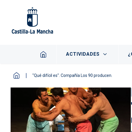
Pasar al contenido principal
Navegación principal
ACTIVIDADES
¿
"Qué difícil es". Compañía Los 90 producen.