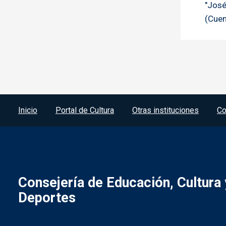
"José
(Cue
Menú del pie
Inicio
Portal de Cultura
Otras instituciones
Co
Consejería de Educación, Cultura 
Deportes