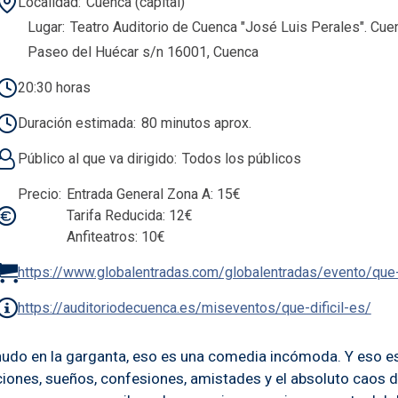
Localidad
Cuenca (capital)
Lugar
Teatro Auditorio de Cuenca "José Luis Perales". Cue
Paseo del Huécar s/n 16001, Cuenca
20:30 horas
Duración estimada
80 minutos aprox.
Público al que va dirigido
Todos los públicos
Precio
Entrada General Zona A: 15€
Tarifa Reducida: 12€
Anfiteatros: 10€
https://www.globalentradas.com/globalentradas/evento/que-
https://auditoriodecuenca.es/miseventos/que-dificil-es/
do en la garganta, eso es una comedia incómoda. Y eso es Qué
ociones, sueños, confesiones, amistades y el absoluto caos 