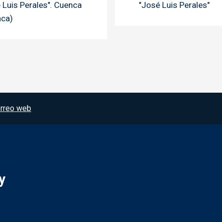
 Luis Perales". Cuenca
"José Luis Perales"
nca)
rreo web
y
Redes sociales JCCM