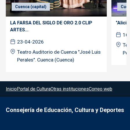
Cuenca (capital)
Cuen
LA FARSA DEL SIGLO DE ORO 2.0 CLIP
"Alicia
ARTES...
16
23-04-2026
Tea
Teatro Auditorio de Cuenca "José Luis
Per
Perales". Cuenca (Cuenca)
Menú del pie
Inicio
Portal de Cultura
Otras instituciones
Correo web
Consejería de Educación, Cultura y Deportes