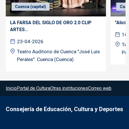
Cuenca (capital)
Cuen
LA FARSA DEL SIGLO DE ORO 2.0 CLIP
"Alicia
ARTES...
16
23-04-2026
Tea
Teatro Auditorio de Cuenca "José Luis
Per
Perales". Cuenca (Cuenca)
Menú del pie
Inicio
Portal de Cultura
Otras instituciones
Correo web
Consejería de Educación, Cultura y Deportes