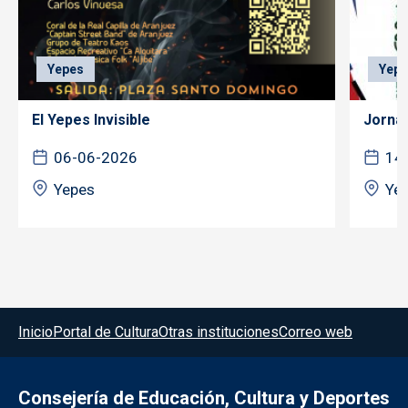
Yepes
Yepe
El Yepes Invisible
Jorna
06-06-2026
14
Yepes
Ye
Menú del pie
Inicio
Portal de Cultura
Otras instituciones
Correo web
Consejería de Educación, Cultura y Deportes