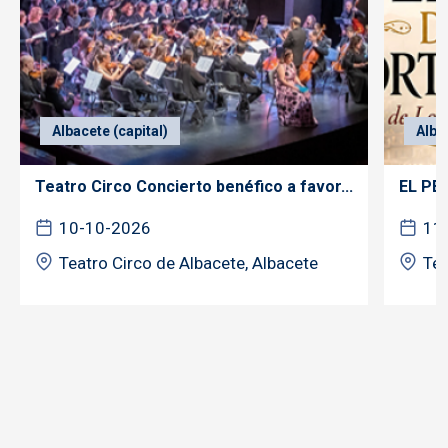
Albacete (capital)
Alba
Teatro Circo Concierto benéfico a favor...
EL PE
10-10-2026
11
Teatro Circo de Albacete, Albacete
Tea