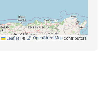
OpenStreetMap
Leaflet
|
©
contributors