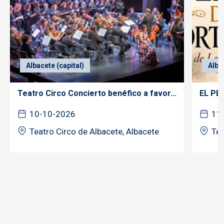
Albacete (capital)
Alba
Teatro Circo Concierto benéfico a favor...
EL PE
10-10-2026
11
Teatro Circo de Albacete, Albacete
Tea