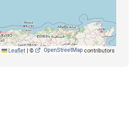
OpenStreetMap
Leaflet
|
©
contributors