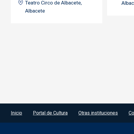
Teatro Circo de Albacete,
Albac
Albacete
Menú del pie
Inicio
Portal de Cultura
Otras instituciones
Co