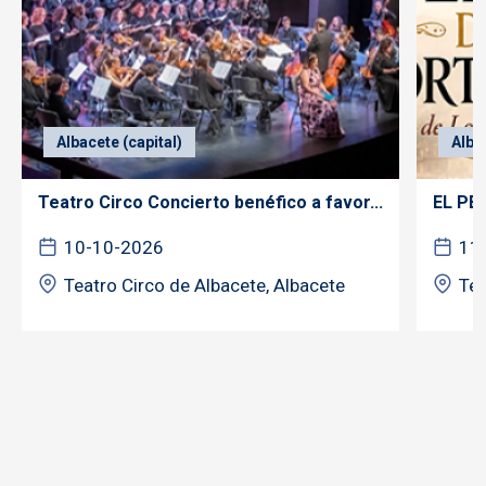
Albacete (capital)
Alba
Teatro Circo Concierto benéfico a favor...
EL PE
10-10-2026
11
Teatro Circo de Albacete, Albacete
Tea