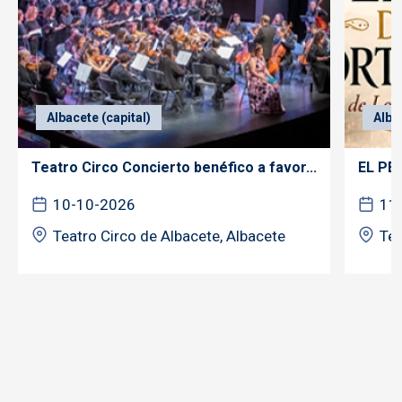
Albacete (capital)
Alba
Teatro Circo Concierto benéfico a favor...
EL PE
10-10-2026
11
Teatro Circo de Albacete, Albacete
Tea