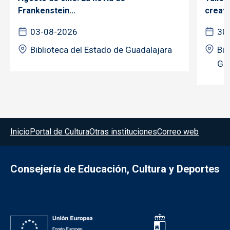
Frankenstein...
creativ
03-08-2026
30
Biblioteca del Estado de Guadalajara
Bib
Gua
Menú del pie
Inicio
Portal de Cultura
Otras instituciones
Correo web
Consejería de Educación, Cultura y Deportes