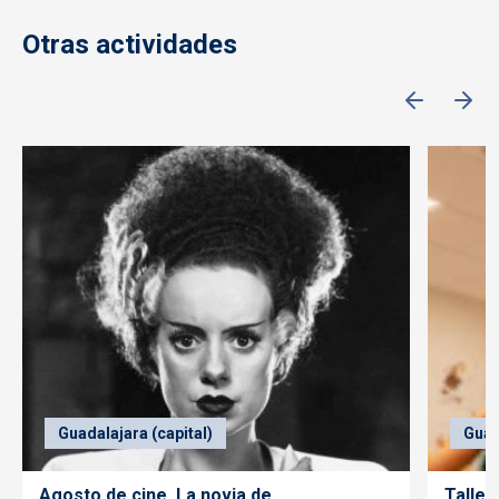
Otras actividades
Guadalajara (capital)
Guad
Agosto de cine. La novia de
Taller