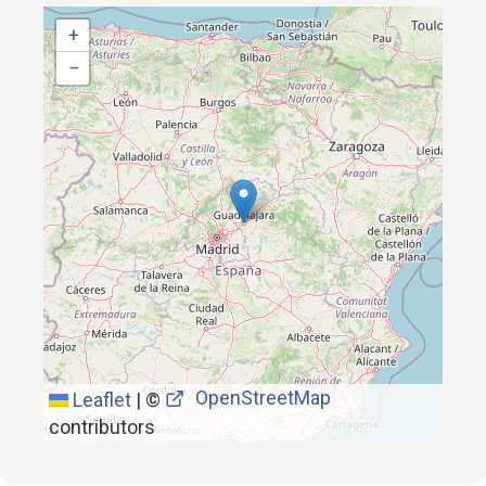
+
−
OpenStreetMap
Leaflet
|
©
contributors