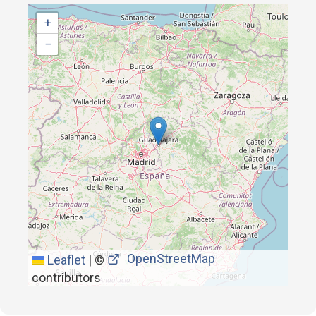
+
−
OpenStreetMap
Leaflet
|
©
contributors