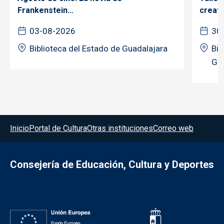
Frankenstein...
creativ
03-08-2026
30
Biblioteca del Estado de Guadalajara
Bib
Gua
Menú del pie
Inicio
Portal de Cultura
Otras instituciones
Correo web
Consejería de Educación, Cultura y Deportes