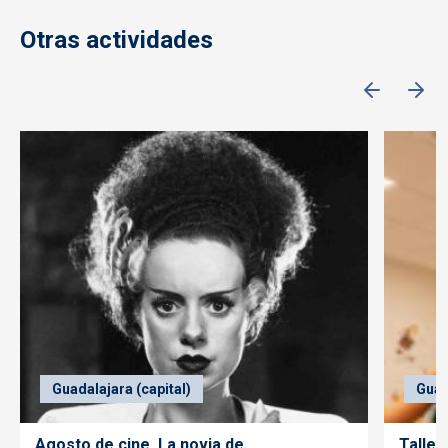
Otras actividades
Guadalajara (capital)
Guad
Agosto de cine. La novia de
Taller